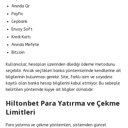
Anında Qr
Payfix
Cepbank
Envoy Soft
Kredi Kartı
Anında Mefete
Bitcoin
Kullanıcılar, hesapları üzerinden dilediği ödeme metodunu
seçebilir. Ancak seçtikleri banka yöntemlerinde kendilerine ait
bilgilerinin bulunması gerekir. Site, farklı isim ve soyadına
kayıtlı olan banka hesap bilgilerini kabul etmiyor. Bu sebeple
belirtilen yöntemde kişiye ait bilgiler olmalıdır.
Hiltonbet Para Yatırma ve Çekme
Limitleri
Para yatırma ve çekme yöntemleri, sistemden güncel