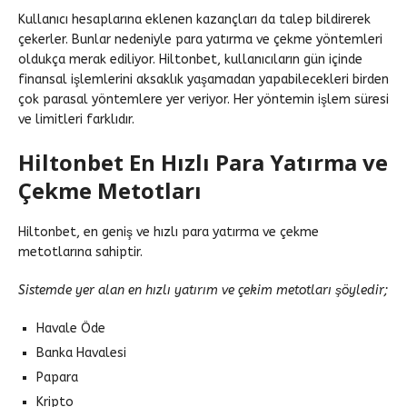
Kullanıcı hesaplarına eklenen kazançları da talep bildirerek
çekerler. Bunlar nedeniyle para yatırma ve çekme yöntemleri
oldukça merak ediliyor. Hiltonbet, kullanıcıların gün içinde
finansal işlemlerini aksaklık yaşamadan yapabilecekleri birden
çok parasal yöntemlere yer veriyor. Her yöntemin işlem süresi
ve limitleri farklıdır.
Hiltonbet En Hızlı Para Yatırma ve
Çekme Metotları
Hiltonbet, en geniş ve hızlı para yatırma ve çekme
metotlarına sahiptir.
Sistemde yer alan en hızlı yatırım ve çekim metotları şöyledir;
Havale Öde
Banka Havalesi
Papara
Kripto