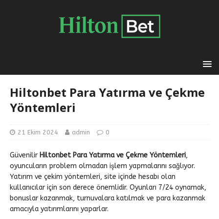
Hiltonbet Para Yatırma ve Çekme
Yöntemleri
21 Ekim 2024
admin
0
Güvenilir
Hiltonbet Para Yatırma ve Çekme Yöntemleri
,
oyuncuların problem olmadan işlem yapmalarını sağlıyor.
Yatırım ve çekim yöntemleri, site içinde hesabı olan
kullanıcılar için son derece önemlidir. Oyunları 7/24 oynamak,
bonuslar kazanmak, turnuvalara katılmak ve para kazanmak
amacıyla yatırımlarını yaparlar.