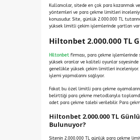
Kullanıcılar, sitede en çok para kazanmak ve
yöntemleri ve para çekme limitleri inceleniy
konusudur. Site, günlük 2.000.000 TL tutarınd
yüksek limitli çekim işlemlerinde şartları vard
Hiltonbet 2.000.000 TL G
Hiltonbet
firması, para çekme işlemlerinde son
yüksek oranlar ve kaliteli oyunlar sayesind
genellikle yüksek çekim limitleri inceleniyor
işlemi yapmalarını sağlıyor.
Fakat bu özel limitli para çekme aşamaların
belirttiği para çekme metodlarıyla toplamda 
adet para çekme talebi verilebilir. Para çek
Hiltonbet 2.000.000 TL Gün
Bulunuyor?
Sitenin 2.000.000 TL günlük para çekme limi