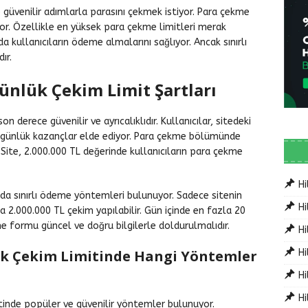
 güvenilir adımlarla parasını çekmek istiyor. Para çekme
or. Özellikle en yüksek para çekme limitleri merak
a kullanıcıların ödeme almalarını sağlıyor. Ancak sınırlı
ır.
ünlük Çekim Limit Şartları
 derece güvenilir ve ayrıcalıklıdır. Kullanıcılar, sitedeki
e günlük kazançlar elde ediyor. Para çekme bölümünde
. Site, 2.000.000 TL değerinde kullanıcıların para çekme
H
da sınırlı ödeme yöntemleri bulunuyor. Sadece sitenin
H
2.000.000 TL çekim yapılabilir. Gün içinde en fazla 20
me formu güncel ve doğru bilgilerle doldurulmalıdır.
Hi
Hi
lük Çekim Limitinde Hangi Yöntemler
Hi
Hi
tinde popüler ve güvenilir yöntemler bulunuyor.