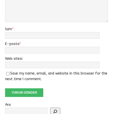
İsim
*
E-posta
*
Web sitesi
Save my name, email, and website in this browser for the
next time I comment.
Ara