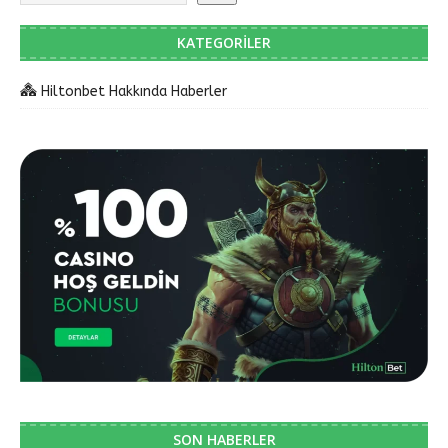
KATEGORILER
Hiltonbet Hakkında Haberler
SON HABERLER