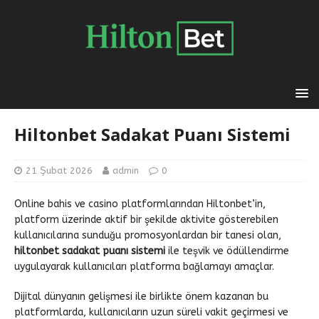
Hiltonbet Sadakat Puanı Sistemi
21 Şubat 2026
admin
0
Online bahis ve casino platformlarından Hiltonbet’in,
platform üzerinde aktif bir şekilde aktivite gösterebilen
kullanıcılarına sunduğu promosyonlardan bir tanesi olan,
hiltonbet sadakat puanı sistemi
ile teşvik ve ödüllendirme
uygulayarak kullanıcıları platforma bağlamayı amaçlar.
Dijital dünyanın gelişmesi ile birlikte önem kazanan bu
platformlarda, kullanıcıların uzun süreli vakit geçirmesi ve