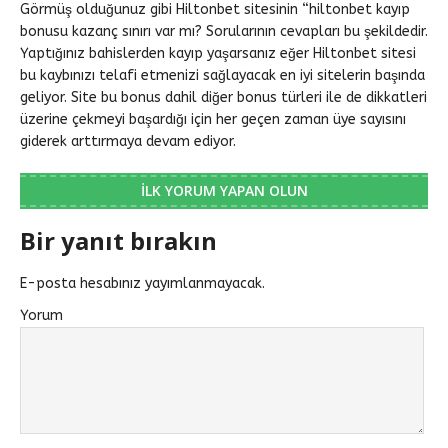
Görmüş olduğunuz gibi Hiltonbet sitesinin “hiltonbet kayıp
bonusu kazanç sınırı var mı? Sorularının cevapları bu şekildedir.
Yaptığınız bahislerden kayıp yaşarsanız eğer Hiltonbet sitesi
bu kaybınızı telafi etmenizi sağlayacak en iyi sitelerin başında
geliyor. Site bu bonus dahil diğer bonus türleri ile de dikkatleri
üzerine çekmeyi başardığı için her geçen zaman üye sayısını
giderek arttırmaya devam ediyor.
İLK YORUM YAPAN OLUN
Bir yanıt bırakın
E-posta hesabınız yayımlanmayacak.
Yorum