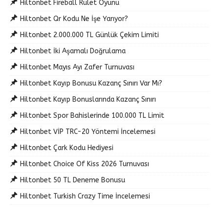
Hiltonbet Fireball Rulet Oyunu
Hiltonbet Qr Kodu Ne İşe Yarıyor?
Hiltonbet 2.000.000 TL Günlük Çekim Limiti
Hiltonbet İki Aşamalı Doğrulama
Hiltonbet Mayıs Ayı Zafer Turnuvası
Hiltonbet Kayıp Bonusu Kazanç Sınırı Var Mı?
Hiltonbet Kayıp Bonuslarında Kazanç Sınırı
Hiltonbet Spor Bahislerinde 100.000 TL Limit
Hiltonbet VİP TRC-20 Yöntemi İncelemesi
Hiltonbet Çark Kodu Hediyesi
Hiltonbet Choice Of Kiss 2026 Turnuvası
Hiltonbet 50 TL Deneme Bonusu
Hiltonbet Turkish Crazy Time İncelemesi