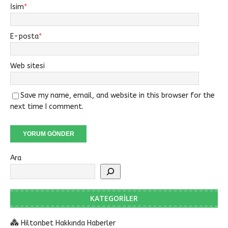
İsim
*
E-posta
*
Web sitesi
Save my name, email, and website in this browser for the
next time I comment.
Ara
KATEGORILER
Hiltonbet Hakkında Haberler