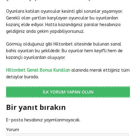
Oyunlara katılan oyuncular kesinti gibi sorunlar yaşamıyor.
Gerekli olan şartları karşılayan oyuncular bu oyunlardan
kazanç elde ediyor. Hatta kazandığınız paralar hesabınıza
geldiğiniz anda çekim yapabiliyorsunuz.
Görmüş olduğunuz gibi Hiltonbet sitesinde bulunan sanal
bahis oyunları bu şekildedir. Bu oyunlar hem keyifli hem de
kazançlı oyunlardan oluşuyor.
Hiltonbet Genel Bonus Kuralları
alanında merak ettiğiniz tüm
detaylar burada.
İLK YORUM YAPAN OLUN
Bir yanıt bırakın
E-posta hesabınız yayımlanmayacak.
Yorum