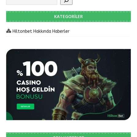
KATEGORILER
Hiltonbet Hakkında Haberler