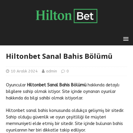
Hiltonbet Sanal Bahis Bölümü
10 Aralık 2024
admin
0
Oyuncular
Hiltonbet Sanal Bahis Bölümü
hakkında detaylı
bilgilere sahip olmak istiyor. Site içinde oynanan oyunlar
hakkında da bilgi sahibi olmak istiyorlar.
Hiltonbet sanal bahis konusunda oldukça gelişmiş bir sitedir.
Sahip olduğu güvenlik ve oyun çeşitliliği ile müşteri
memnuniyeti elde etmiş bir sitedir. Site içinde bulunan bahis
oyunlarının her biri dikkatle takip ediliyor.