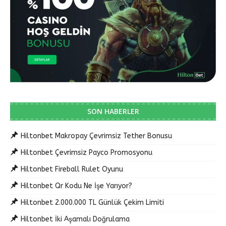
SON HABERLER
Hiltonbet Makropay Çevrimsiz Tether Bonusu
Hiltonbet Çevrimsiz Payco Promosyonu
Hiltonbet Fireball Rulet Oyunu
Hiltonbet Qr Kodu Ne İşe Yarıyor?
Hiltonbet 2.000.000 TL Günlük Çekim Limiti
Hiltonbet İki Aşamalı Doğrulama