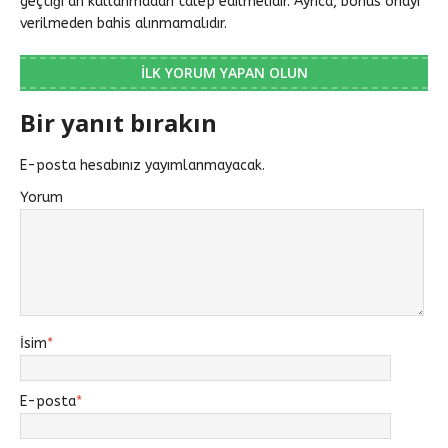
geçtiği an kullanmadan talep edilmelidir. Ayrıca, bonus onayı
verilmeden bahis alınmamalıdır.
İLK YORUM YAPAN OLUN
Bir yanıt bırakın
E-posta hesabınız yayımlanmayacak.
Yorum
İsim
*
E-posta
*