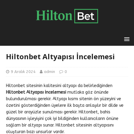
Hiltonbet Altyapısı İncelemesi
9 Aralık 2024
admin
0
Hiltonbet sitesinin kalitesini altyapı da belirlediğinden
Hiltonbet Altyapısı İncelemesi
mutlaka göz önünde
bulundurulması gerekir. Altyapı kısmı sitenin ön yüzeyini ve
özetini gösterdiğinden üyelere ilk başta anlaşılır bir dilde ve
güzel bir arayüzle sunulması gerekir. Hiltonbet, bahis
dünyasının işleyişini çok iyi bildiğinden kullanıcıların önüne
sağlam bir altyapı sunar. Hiltonbet sitesinin altyapısını
oluşturan bazı unsurlar vardır.