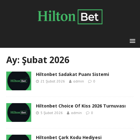
Ay:
Şubat 2026
Hiltonbet Sadakat Puanı Sistemi
21 Şubat 2026
admin
0
Hiltonbet Choice Of Kiss 2026 Turnuvası
5 Şubat 2026
admin
0
Hiltonbet Çark Kodu Hediyesi